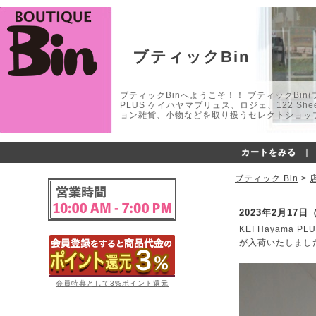
ブティックBin
ブティックBinへようこそ！！ ブティックBin(ブティ
PLUS ケイハヤマプリュス、ロジェ、122 
ョン雑貨、小物などを取り扱うセレクトショップ
カートをみる
｜
ブティック Bin
>
2023年2月17日
KEI Hayama
が入荷いたしまし
会員特典として3%ポイント還元