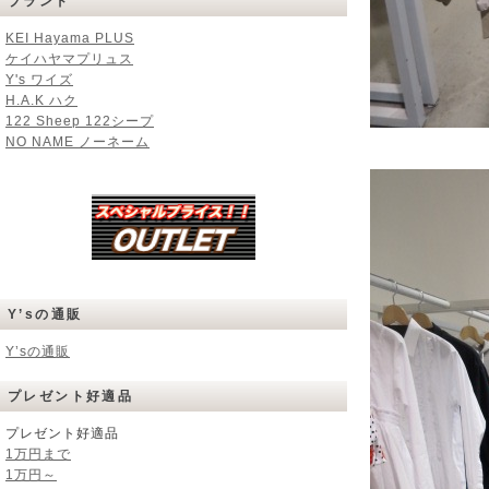
ブランド
KEI Hayama PLUS
ケイハヤマプリュス
Y's ワイズ
H.A.K ハク
122 Sheep 122シープ
NO NAME ノーネーム
Y’sの通販
Y’sの通販
プレゼント好適品
プレゼント好適品
1万円まで
1万円～