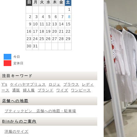
日
月
火
水
木
金
土
1
2
3
4
5
6
7
8
9
10
11
12
13
14
15
16
17
18
19
20
21
22
23
24
25
26
27
28
29
30
31
今日
定休日
注目キーワード
Y's
ケイハヤマプリュス
ロジェ
ブラウス
レディ
ース
通販
婦人服
ブランド
ワイズ
ワンピース
店舗への地図
ブティックビン 店舗への地図・駐車場
Binからのご案内
洋服のサイズ