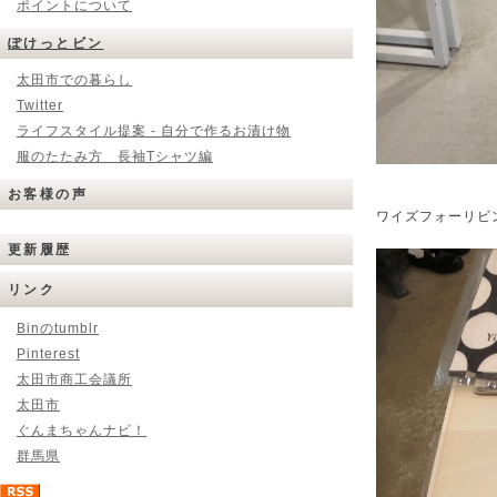
ポイントについて
ぽけっとビン
太田市での暮らし
Twitter
ライフスタイル提案 - 自分で作るお漬け物
服のたたみ方 長袖Tシャツ編
お客様の声
ワイズフォーリビ
更新履歴
リンク
Binのtumblr
Pinterest
太田市商工会議所
太田市
ぐんまちゃんナビ！
群馬県