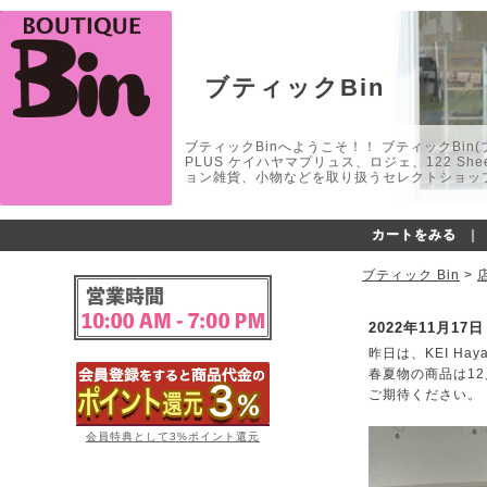
ブティックBin
ブティックBinへようこそ！！ ブティックBin(ブティ
PLUS ケイハヤマプリュス、ロジェ、122 
ョン雑貨、小物などを取り扱うセレクトショップ
カートをみる
｜
ブティック Bin
>
2022年11月17
昨日は、KEI Ha
春夏物の商品は1
ご期待ください。
会員特典として3%ポイント還元