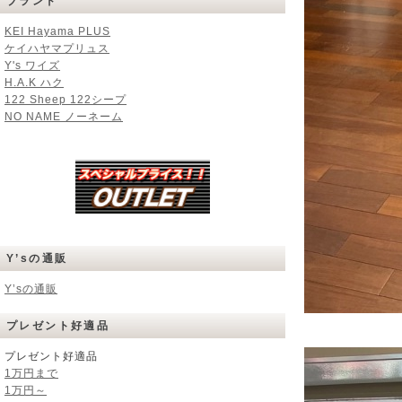
ブランド
KEI Hayama PLUS
ケイハヤマプリュス
Y's ワイズ
H.A.K ハク
122 Sheep 122シープ
NO NAME ノーネーム
Y’sの通販
Y’sの通販
プレゼント好適品
プレゼント好適品
1万円まで
1万円～