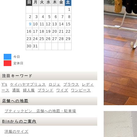
日
月
火
水
木
金
土
1
2
3
4
5
6
7
8
9
10
11
12
13
14
15
16
17
18
19
20
21
22
23
24
25
26
27
28
29
30
31
今日
定休日
注目キーワード
Y's
ケイハヤマプリュス
ロジェ
ブラウス
レディ
ース
通販
婦人服
ブランド
ワイズ
ワンピース
店舗への地図
ブティックビン 店舗への地図・駐車場
Binからのご案内
洋服のサイズ