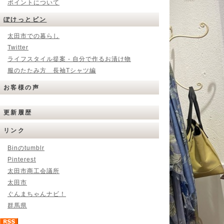
ポイントについて
ぽけっとビン
太田市での暮らし
Twitter
ライフスタイル提案 - 自分で作るお漬け物
服のたたみ方 長袖Tシャツ編
お客様の声
更新履歴
リンク
Binのtumblr
Pinterest
太田市商工会議所
太田市
ぐんまちゃんナビ！
群馬県