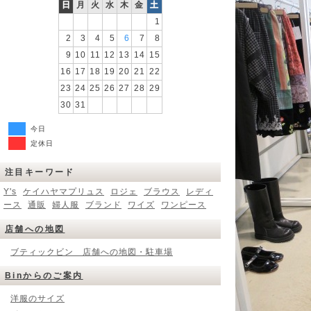
日
月
火
水
木
金
土
1
2
3
4
5
6
7
8
9
10
11
12
13
14
15
16
17
18
19
20
21
22
23
24
25
26
27
28
29
30
31
今日
定休日
注目キーワード
Y's
ケイハヤマプリュス
ロジェ
ブラウス
レディ
ース
通販
婦人服
ブランド
ワイズ
ワンピース
店舗への地図
ブティックビン 店舗への地図・駐車場
Binからのご案内
洋服のサイズ