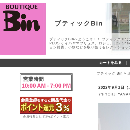
ブティックBin
ブティックBinへようこそ！！ ブティックBin(ブティ
PLUS ケイハヤマプリュス、ロジェ、122 
ョン雑貨、小物などを取り扱うセレクトショップ
カートをみる
｜
ブティック Bin
>
2022年9月3日
Y's YOHJI 
会員特典として3%ポイント還元