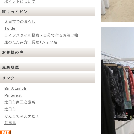
ポイントについて
ぽけっとビン
太田市での暮らし
Twitter
ライフスタイル提案 - 自分で作るお漬け物
服のたたみ方 長袖Tシャツ編
お客様の声
更新履歴
リンク
Binのtumblr
Pinterest
太田市商工会議所
太田市
ぐんまちゃんナビ！
群馬県