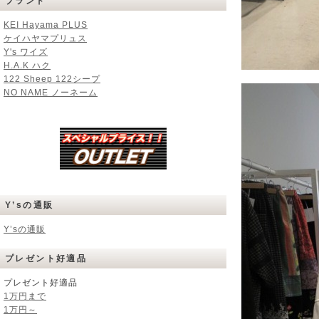
ブランド
KEI Hayama PLUS
ケイハヤマプリュス
Y's ワイズ
H.A.K ハク
122 Sheep 122シープ
NO NAME ノーネーム
Y’sの通販
Y’sの通販
プレゼント好適品
プレゼント好適品
1万円まで
1万円～