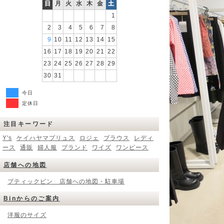
日
月
火
水
木
金
土
1
2
3
4
5
6
7
8
9
10
11
12
13
14
15
16
17
18
19
20
21
22
23
24
25
26
27
28
29
30
31
今日
定休日
注目キーワード
Y's
ケイハヤマプリュス
ロジェ
ブラウス
レディ
ース
通販
婦人服
ブランド
ワイズ
ワンピース
店舗への地図
ブティックビン 店舗への地図・駐車場
Binからのご案内
洋服のサイズ