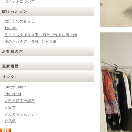
ポイントについて
ぽけっとビン
太田市での暮らし
Twitter
ライフスタイル提案 - 自分で作るお漬け物
服のたたみ方 長袖Tシャツ編
お客様の声
更新履歴
リンク
Binのtumblr
Pinterest
太田市商工会議所
太田市
ぐんまちゃんナビ！
群馬県