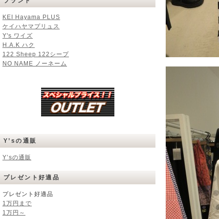
ブランド
KEI Hayama PLUS
ケイハヤマプリュス
Y's ワイズ
H.A.K ハク
122 Sheep 122シープ
NO NAME ノーネーム
Y’sの通販
Y’sの通販
プレゼント好適品
プレゼント好適品
1万円まで
1万円～