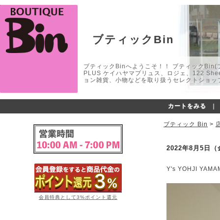
ブティックBin
ブティックBinへようこそ！！ ブティックBin(ブティ
PLUS ケイハヤマプリュス、ロジェ、122 
ョン雑貨、小物などを取り扱うセレクトショップ
カートをみる
｜
ブティック Bin
>
2022年8月5日
Y's YOHJI 
会員特典として3%ポイント還元