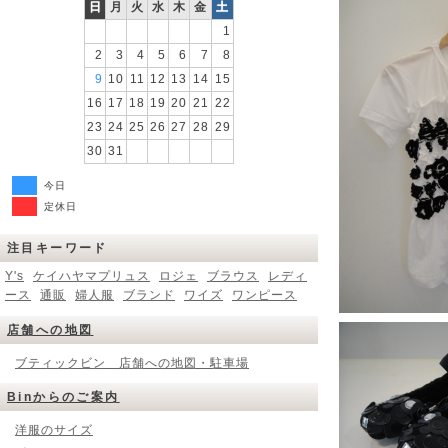
日
月
火
水
木
金
土
1
2
3
4
5
6
7
8
9
10
11
12
13
14
15
16
17
18
19
20
21
22
23
24
25
26
27
28
29
30
31
今日
定休日
注目キーワード
Y's
ケイハヤマプリュス
ロジェ
ブラウス
レディ
ース
通販
婦人服
ブランド
ワイズ
ワンピース
店舗への地図
ブティックビン 店舗への地図・駐車場
Binからのご案内
洋服のサイズ