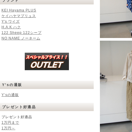
ブランド
KEI Hayama PLUS
ケイハヤマプリュス
Y's ワイズ
H.A.K ハク
122 Sheep 122シープ
NO NAME ノーネーム
Y’sの通販
Y’sの通販
プレゼント好適品
プレゼント好適品
1万円まで
1万円～