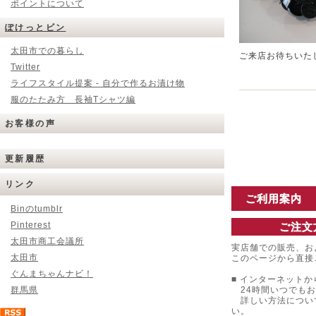
ポイントについて
ぽけっとビン
太田市での暮らし
ご来店お待ちいた
Twitter
ライフスタイル提案 - 自分で作るお漬け物
服のたたみ方 長袖Tシャツ編
お客様の声
更新履歴
リンク
ご利用案内
Binのtumblr
Pinterest
ご注文
太田市商工会議所
実店舗での販売、お
太田市
このページから直接
ぐんまちゃんナビ！
■ インターネットか
群馬県
24時間いつでもお
詳しい方法につい
い。