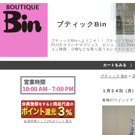
ブティックBin
ブティックBinへようこそ！！ ブティックBin(ブティ
PLUS ケイハヤマプリュス、ロジェ、122 
ョン雑貨、小物などを取り扱うセレクトショップ
カートをみる
｜
ブティック Bin
>
１月２４日（月
春物のウインドデ
会員特典として3%ポイント還元