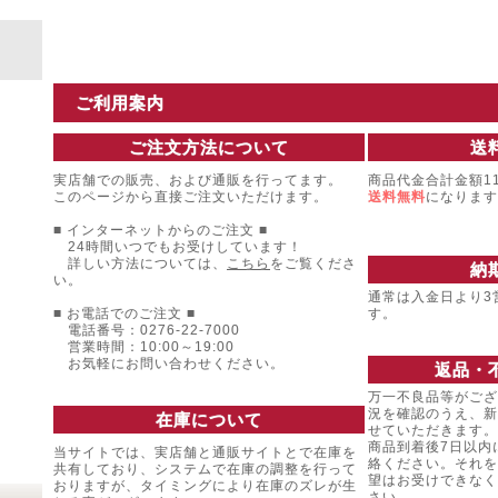
ご利用案内
ご注文方法について
送
実店舗での販売、および通販を行ってます。
商品代金合計金額11
このページから直接ご注文いただけます。
送料無料
になります
■ インターネットからのご注文 ■
24時間いつでもお受けしています！
詳しい方法については、
こちら
をご覧くださ
納
い。
通常は入金日より3
■ お電話でのご注文 ■
す。
電話番号：0276-22-7000
営業時間：10:00～19:00
お気軽にお問い合わせください。
返品・
万一不良品等がござ
況を確認のうえ、新
在庫について
せていただきます。
商品到着後7日以内
当サイトでは、実店舗と通販サイトとで在庫を
絡ください。それを
共有しており、システムで在庫の調整を行って
望はお受けできなく
おりますが、タイミングにより在庫のズレが生
さい。