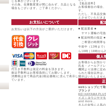
じる事がございます。
【返品送料】
その為、在庫数変更が間に合わず、欠品となる
お客様都合の場合、
場合もございます。ご了承ください。
す。
ただし、不良品交換
とさせていただきま
お支払いについて
配
■ 配送業者 ■
お支払いは以下の方法がご選択いただけます。
ヤマト運輸の宅急
■ 配送時間の指定 ■
ご希望の時間帯を
午前中（12時まで） |
ら18時 | 18時から
個人
お客様からお預かり
氏名・メールアドレ
代引き手数料は規定の料金を頂きます。
機関より法律に定め
振込手数料はお客様負担にてお願いします。
られた場合以外は、
消費税は全て商品代金(税込価格)に含んで表示し
開示はいたしません
ています。
正
webショップにて
ブランド
KEI HAYAMA P
イズ｜ヨウジヤマモ
and more...
大人の女性に人気の