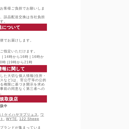
お客様ご負担でお願いしま
、誤品配送交換は当社負担
す。
送について
便でお届けします。
ご指定いただけます。
 14時から16時 | 16時か
20時 |19時から21時
情報に関して
した大切な個人情報(住所・
スなど)は、官公庁等の公的
る権限に基づき開示を求め
事前の同意なく第三者への
。
規取扱店
取扱中
LUS | ケイハヤマプリュス
,
ワ
ト
,
WYTE
,
122 Sheep
ブランドが集まっていま