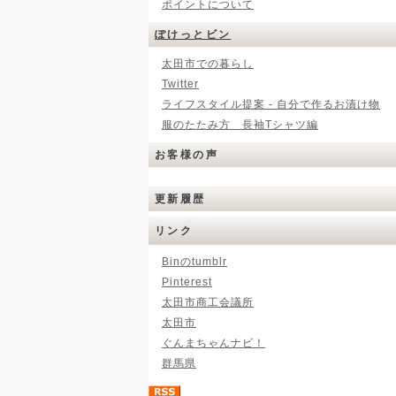
ポイントについて
ぽけっとビン
太田市での暮らし
Twitter
ライフスタイル提案 - 自分で作るお漬け物
服のたたみ方 長袖Tシャツ編
お客様の声
更新履歴
リンク
Binのtumblr
Pinterest
太田市商工会議所
太田市
ぐんまちゃんナビ！
群馬県