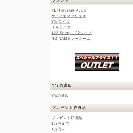
ブランド
KEI Hayama PLUS
ケイハヤマプリュス
Y's ワイズ
H.A.K ハク
122 Sheep 122シープ
NO NAME ノーネーム
Y’sの通販
Y’sの通販
プレゼント好適品
プレゼント好適品
1万円まで
1万円～