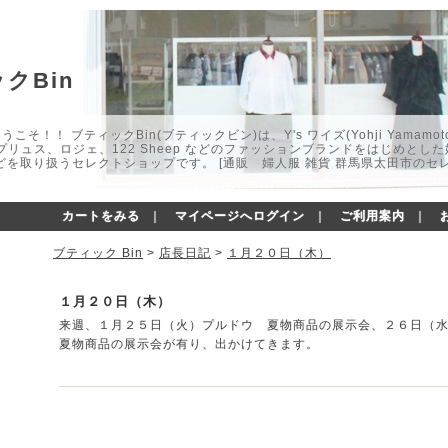
クBin
こそ！！ ブティックBin(ブティックビン)は、Y's ワイズ(Yohji Yamamot
マプリュス、ロジェ、122 Sheep などのファッションブランドをはじめと
どを取り扱うセレクトショップです。 [通販 婦人服 雑貨 群馬県太田市のセ
カートをみる
｜
マイページへログイン
｜
ご利用案内
｜
ブティック Bin
>
店長日記
>
１月２０日（木）
１月２０日（木）
来週、１月２５日（火）プルドウ 夏物商品の展示会、２６日（
夏物商品の展示会が有り、出かけてきます。