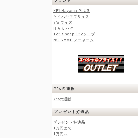
ブランド
KEI Hayama PLUS
ケイハヤマプリュス
Y's ワイズ
H.A.K ハク
122 Sheep 122シープ
NO NAME ノーネーム
Y’sの通販
Y’sの通販
プレゼント好適品
プレゼント好適品
1万円まで
1万円～