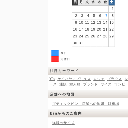
日
月
火
水
木
金
土
1
2
3
4
5
6
7
8
9
10
11
12
13
14
15
16
17
18
19
20
21
22
23
24
25
26
27
28
29
30
31
今日
定休日
注目キーワード
Y's
ケイハヤマプリュス
ロジェ
ブラウス
ース
通販
婦人服
ブランド
ワイズ
ワンピ
店舗への地図
ブティックビン 店舗への地図・駐車場
Binからのご案内
洋服のサイズ