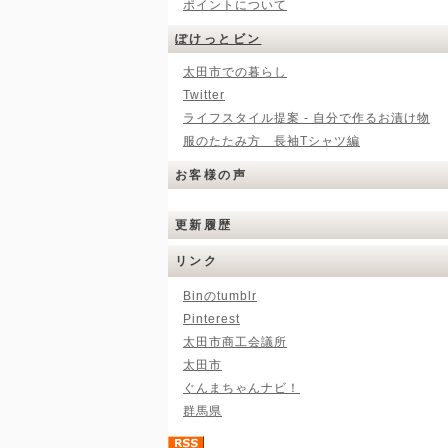
ポイントについて
ぽけっとビン
太田市での暮らし
Twitter
ライフスタイル提案 - 自分で作るお漬け物
服のたたみ方 長袖Tシャツ編
お客様の声
更新履歴
リンク
Binのtumblr
Pinterest
太田市商工会議所
太田市
ぐんまちゃんナビ！
群馬県