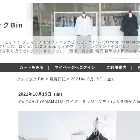
クBin
こそ！！ ブティックBin(ブティックビン)は、Y's ワイズ(Yohji Yamamot
マプリュス、ロジェ、122 Sheep などのファッションブランドをはじめと
どを取り扱うセレクトショップです。 [通販 婦人服 雑貨 群馬県太田市のセ
カートをみる
｜
マイページへログイン
｜
ご利用案内
｜
ブティック Bin
>
店長日記
>
2021年10月15日（金）
2021年10月15日（金）
Y's YOHJI YAMAMOTO (ワイズ ヨウジヤマモト)より冬物が