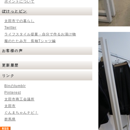
ポイントについて
ぽけっとビン
太田市での暮らし
Twitter
ライフスタイル提案 - 自分で作るお漬け物
服のたたみ方 長袖Tシャツ編
お客様の声
更新履歴
リンク
Binのtumblr
Pinterest
太田市商工会議所
太田市
ぐんまちゃんナビ！
群馬県