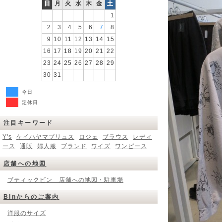
日
月
火
水
木
金
土
1
2
3
4
5
6
7
8
9
10
11
12
13
14
15
16
17
18
19
20
21
22
23
24
25
26
27
28
29
30
31
今日
定休日
注目キーワード
Y's
ケイハヤマプリュス
ロジェ
ブラウス
レディ
ース
通販
婦人服
ブランド
ワイズ
ワンピース
店舗への地図
ブティックビン 店舗への地図・駐車場
Binからのご案内
洋服のサイズ