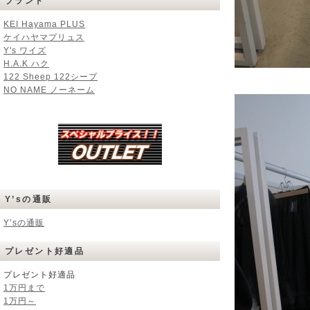
ブランド
KEI Hayama PLUS
ケイハヤマプリュス
Y's ワイズ
H.A.K ハク
122 Sheep 122シープ
NO NAME ノーネーム
Y’sの通販
Y’sの通販
プレゼント好適品
プレゼント好適品
1万円まで
1万円～