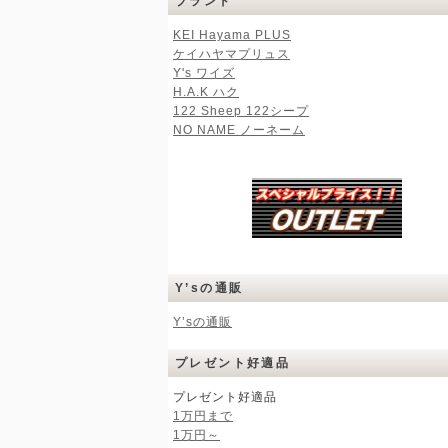
ブランド
KEI Hayama PLUS
ケイハヤマプリュス
Y's ワイズ
H.A.K ハク
122 Sheep 122シープ
NO NAME ノーネーム
Y’sの通販
Y’sの通販
プレゼント好適品
プレゼント好適品
1万円まで
1万円～