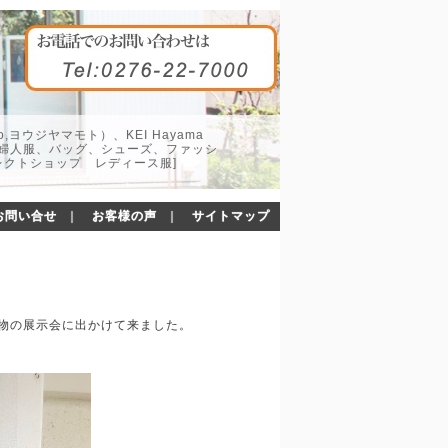
o,ヨウジヤマモト）、KEI Hayama
した婦人服、バッグ、シューズ、ファッシ
レクトショップ レディース服]
お問い合せ
｜
お客様の声
｜
サイトマップ
ハク)冬物の展示会に出かけて来ました。