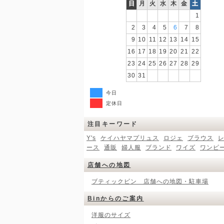
日
月
火
水
木
金
土
1
2
3
4
5
6
7
8
9
10
11
12
13
14
15
16
17
18
19
20
21
22
23
24
25
26
27
28
29
30
31
今日
定休日
注目キーワード
Y's
ケイハヤマプリュス
ロジェ
ブラウス
ース
通販
婦人服
ブランド
ワイズ
ワンピ
店舗への地図
ブティックビン 店舗への地図・駐車場
Binからのご案内
洋服のサイズ