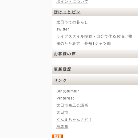
ポイントについて
ぽけっとビン
太田市での暮らし
Twitter
ライフスタイル提案 - 自分で作るお漬け物
服のたたみ方 長袖Tシャツ編
お客様の声
更新履歴
リンク
Binのtumblr
Pinterest
太田市商工会議所
太田市
ぐんまちゃんナビ！
群馬県