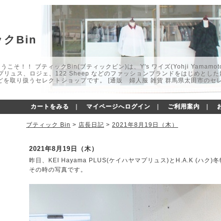
クBin
こそ！！ ブティックBin(ブティックビン)は、Y's ワイズ(Yohji Yamamot
マプリュス、ロジェ、122 Sheep などのファッションブランドをはじめと
どを取り扱うセレクトショップです。 [通販 婦人服 雑貨 群馬県太田市のセ
カートをみる
｜
マイページへログイン
｜
ご利用案内
｜
ブティック Bin
>
店長日記
>
2021年8月19日（木）
2021年8月19日（木）
昨日、KEI Hayama PLUS(ケイハヤマプリュス)とH.A.K (
その時の写真です。