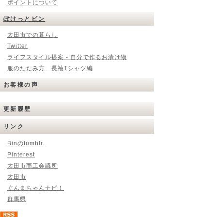
ポイントについて
ぽけっとビン
太田市での暮らし
Twitter
ライフスタイル提案 - 自分で作るお漬け物
服のたたみ方 長袖Tシャツ編
お客様の声
更新履歴
リンク
Binのtumblr
Pinterest
太田市商工会議所
太田市
ぐんまちゃんナビ！
群馬県