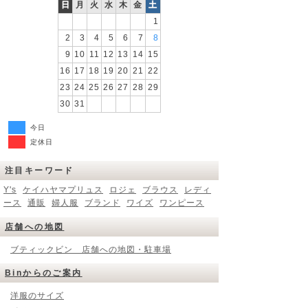
日
月
火
水
木
金
土
1
2
3
4
5
6
7
8
9
10
11
12
13
14
15
16
17
18
19
20
21
22
23
24
25
26
27
28
29
30
31
今日
定休日
注目キーワード
Y's
ケイハヤマプリュス
ロジェ
ブラウス
レディ
ース
通販
婦人服
ブランド
ワイズ
ワンピース
店舗への地図
ブティックビン 店舗への地図・駐車場
Binからのご案内
洋服のサイズ