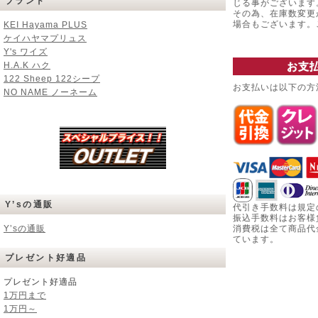
ブランド
じる事がございます
その為、在庫数変更
場合もございます
KEI Hayama PLUS
ケイハヤマプリュス
Y's ワイズ
H.A.K ハク
お支
122 Sheep 122シープ
お支払いは以下の方
NO NAME ノーネーム
Y’sの通販
代引き手数料は規定
振込手数料はお客様
Y’sの通販
消費税は全て商品代
ています。
プレゼント好適品
プレゼント好適品
1万円まで
1万円～