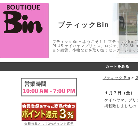
ブティックBin
ブティックBinへようこそ！！ ブティックBin(ブティ
PLUS ケイハヤマプリュス、ロジェ、122 
ョン雑貨、小物などを取り扱うセレクトショップ
カートをみる
｜
ブティック Bin
>
１月７日（金）
ケイハヤマ、プリ
掲載致しましたの
会員特典として3%ポイント還元