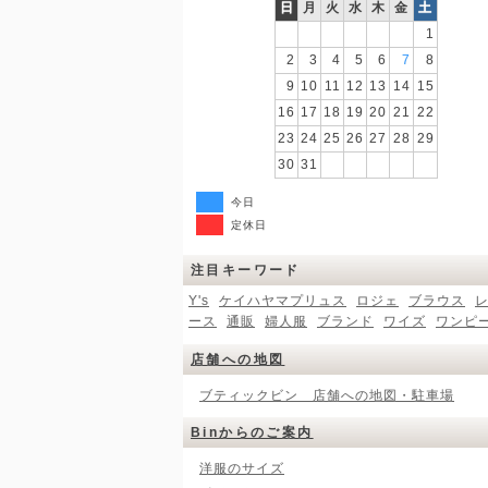
日
月
火
水
木
金
土
1
2
3
4
5
6
7
8
9
10
11
12
13
14
15
16
17
18
19
20
21
22
23
24
25
26
27
28
29
30
31
今日
定休日
注目キーワード
Y's
ケイハヤマプリュス
ロジェ
ブラウス
ース
通販
婦人服
ブランド
ワイズ
ワンピ
店舗への地図
ブティックビン 店舗への地図・駐車場
Binからのご案内
洋服のサイズ