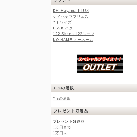
ブランド
KEI Hayama PLUS
ケイハヤマプリュス
Y's ワイズ
H.A.K ハク
122 Sheep 122シープ
NO NAME ノーネーム
Y’sの通販
Y’sの通販
プレゼント好適品
プレゼント好適品
1万円まで
1万円～