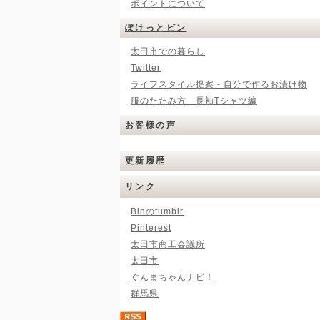
ポイントについて
ぽけっとビン
太田市での暮らし
Twitter
ライフスタイル提案 - 自分で作るお漬け物
服のたたみ方 長袖Tシャツ編
お客様の声
更新履歴
リンク
Binのtumblr
Pinterest
太田市商工会議所
太田市
ぐんまちゃんナビ！
群馬県