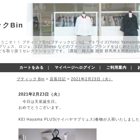
クBin
こそ！！ ブティックBin(ブティックビン)は、Y's ワイズ(Yohji Yamamot
マプリュス、ロジェ、122 Sheep などのファッションブランドをはじめと
どを取り扱うセレクトショップです。 [通販 婦人服 雑貨 群馬県太田市のセ
カートをみる
｜
マイページへログイン
｜
ご利用案内
｜
ブティック Bin
>
店長日記
>
2021年2月23日（火）
2021年2月23日（火）
今日は天皇誕生日。
おめでとうございます。
KEI Hayama PLUS(ケイハヤマプリュス)春物が入荷いたしまし