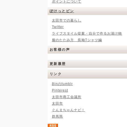
ポイントについて
ぽけっとビン
太田市での暮らし
Twitter
ライフスタイル提案 - 自分で作るお漬け物
服のたたみ方 長袖Tシャツ編
お客様の声
更新履歴
リンク
Binのtumblr
Pinterest
太田市商工会議所
太田市
ぐんまちゃんナビ！
群馬県