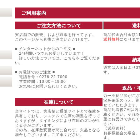
ご利用案内
ご注文方法について
送
実店舗での販売、および通販を行ってます。
商品代金合計金額11
このページから直接ご注文いただけます。
送料無料
になります
■ インターネットからのご注文 ■
24時間いつでもお受けしています！
詳しい方法については、
こちら
をご覧くださ
納
い。
通常は入金日より3
■ お電話でのご注文 ■
す。
電話番号：0276-22-7000
営業時間：10:00～19:00
お気軽にお問い合わせください。
返品・
万一不良品等がござ
況を確認のうえ、新
在庫について
せていただきます。
商品到着後7日以内
当サイトでは、実店舗と通販サイトとで在庫を
絡ください。それを
共有しており、システムで在庫の調整を行って
望はお受けできなく
おりますが、タイミングにより在庫のズレが生
さい。
じる事がございます。
【返品送料】
その為、在庫数変更が間に合わず、欠品となる
お客様都合の場合、
場合もございます。ご了承ください。
す。