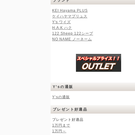
ブランド
KEI Hayama PLUS
ケイハヤマプリュス
Y's ワイズ
H.A.K ハク
122 Sheep 122シープ
NO NAME ノーネーム
Y’sの通販
Y’sの通販
プレゼント好適品
プレゼント好適品
1万円まで
1万円～