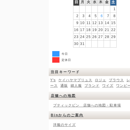
日
月
火
水
木
金
土
1
2
3
4
5
6
7
8
9
10
11
12
13
14
15
16
17
18
19
20
21
22
23
24
25
26
27
28
29
30
31
今日
定休日
注目キーワード
Y's
ケイハヤマプリュス
ロジェ
ブラウス
ース
通販
婦人服
ブランド
ワイズ
ワンピ
店舗への地図
ブティックビン 店舗への地図・駐車場
Binからのご案内
洋服のサイズ