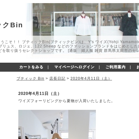
クBin
こそ！！ ブティックBin(ブティックビン)は、Y's ワイズ(Yohji Yamamot
マプリュス、ロジェ、122 Sheep などのファッションブランドをはじめと
どを取り扱うセレクトショップです。 [通販 婦人服 雑貨 群馬県太田市のセ
カートをみる
｜
マイページへログイン
｜
ご利用案内
｜
ブティック Bin
>
店長日記
>
2020年4月11日（土）
2020年4月11日（土）
ワイズフォーリビングから夏物が入荷いたしました。