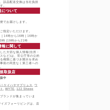
、誤品配送交換は当社負担
す。
送について
便でお届けします。
ご指定いただけます。
 14時から16時 | 16時か
20時 |19時から21時
情報に関して
した大切な個人情報(住所・
スなど)は、官公庁等の公的
る権限に基づき開示を求め
事前の同意なく第三者への
。
規取扱店
取扱中
LUS | ケイハヤマプリュス
,
ワ
ト
,
WYTE
,
122 Sheep
ブランドが集まっていま
ワイズフォーリビングは、店