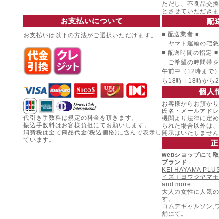
ただし、不良品交換
とさせていただきま
お支払いについて
配
■ 配送業者 ■
お支払いは以下の方法がご選択いただけます。
ヤマト運輸の宅急
■ 配送時間の指定 ■
ご希望の時間帯を
午前中（12時まで） |
ら18時 | 18時から
個人
お客様からお預かり
氏名・メールアドレ
代引き手数料は規定の料金を頂きます。
機関より法律に定め
振込手数料はお客様負担にてお願いします。
られた場合以外は、
消費税は全て商品代金(税込価格)に含んで表示し
開示はいたしません
ています。
正
webショップにて
ブランド
KEI HAYAMA P
イズ｜ヨウジヤマモ
and more...
大人の女性に人気の
す。
コムデギャルソン,
舗にて。