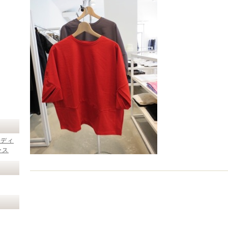
レディ
ース