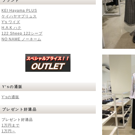
ブランド
KEI Hayama PLUS
ケイハヤマプリュス
Y's ワイズ
H.A.K ハク
122 Sheep 122シープ
NO NAME ノーネーム
Y’sの通販
Y’sの通販
プレゼント好適品
プレゼント好適品
1万円まで
1万円～