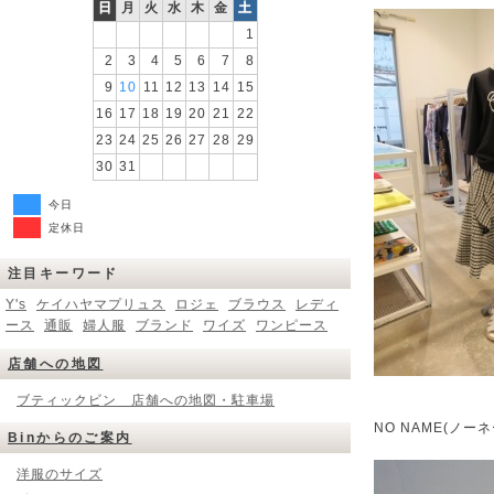
日
月
火
水
木
金
土
1
2
3
4
5
6
7
8
9
10
11
12
13
14
15
16
17
18
19
20
21
22
23
24
25
26
27
28
29
30
31
今日
定休日
注目キーワード
Y's
ケイハヤマプリュス
ロジェ
ブラウス
レディ
ース
通販
婦人服
ブランド
ワイズ
ワンピース
店舗への地図
ブティックビン 店舗への地図・駐車場
NO NAME(ノ
Binからのご案内
洋服のサイズ