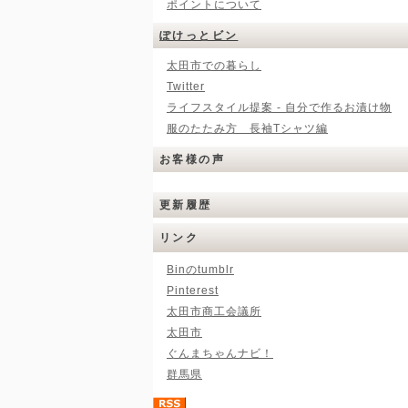
ポイントについて
ぽけっとビン
太田市での暮らし
Twitter
ライフスタイル提案 - 自分で作るお漬け物
服のたたみ方 長袖Tシャツ編
お客様の声
更新履歴
リンク
Binのtumblr
Pinterest
太田市商工会議所
太田市
ぐんまちゃんナビ！
群馬県