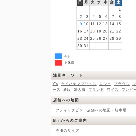
日
月
火
水
木
金
土
1
2
3
4
5
6
7
8
9
10
11
12
13
14
15
16
17
18
19
20
21
22
23
24
25
26
27
28
29
30
31
今日
定休日
注目キーワード
Y's
ケイハヤマプリュス
ロジェ
ブラウス
ース
通販
婦人服
ブランド
ワイズ
ワンピ
店舗への地図
ブティックビン 店舗への地図・駐車場
Binからのご案内
洋服のサイズ