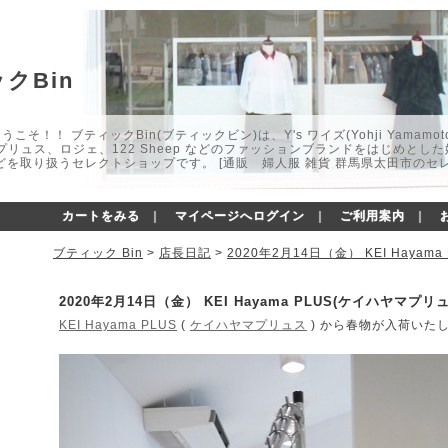
クBin
こそ！！ ブティックBin(ブティックビン)は、Y's ワイズ(Yohji Yamamot
マプリュス、ロジェ、122 Sheep などのファッションブランドをはじめと
どを取り扱うセレクトショップです。 [通販 婦人服 雑貨 群馬県太田市のセ
カートをみる
｜
マイページへログイン
｜
ご利用案内
｜
ブティック Bin
>
店長日記
>
2020年2月14日（金） KEI Hay
2020年2月14日（金） KEI Hayama PLUS(ケイハヤマ
KEI Hayama PLUS
(
ケイハヤマプリュス
) から春物が入荷いた