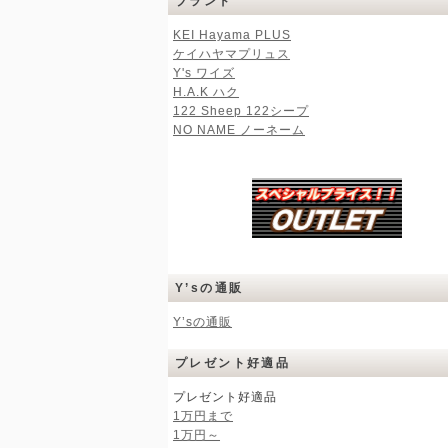
ブランド
KEI Hayama PLUS
ケイハヤマプリュス
Y's ワイズ
H.A.K ハク
122 Sheep 122シープ
NO NAME ノーネーム
Y’sの通販
Y’sの通販
プレゼント好適品
プレゼント好適品
1万円まで
1万円～