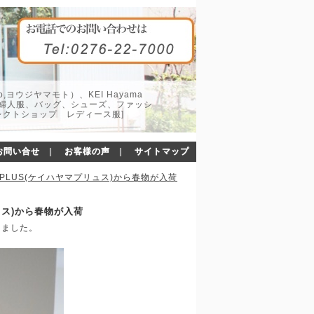
o,ヨウジヤマモト）、KEI Hayama
した婦人服、バッグ、シューズ、ファッシ
レクトショップ レディース服]
お問い合せ
｜
お客様の声
｜
サイトマップ
ama PLUS(ケイハヤマプリュス)から春物が入荷
プリュス)から春物が入荷
しました。