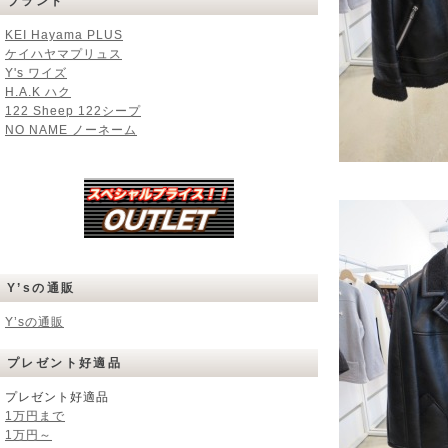
ブランド
KEI Hayama PLUS
ケイハヤマプリュス
Y's ワイズ
H.A.K ハク
122 Sheep 122シープ
NO NAME ノーネーム
Y’sの通販
Y’sの通販
プレゼント好適品
プレゼント好適品
1万円まで
1万円～