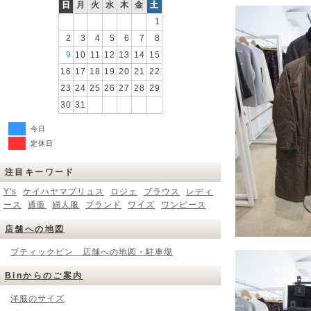
日
月
火
水
木
金
土
1
2
3
4
5
6
7
8
9
10
11
12
13
14
15
16
17
18
19
20
21
22
23
24
25
26
27
28
29
30
31
今日
定休日
注目キーワード
Y's
ケイハヤマプリュス
ロジェ
ブラウス
レディ
ース
通販
婦人服
ブランド
ワイズ
ワンピース
店舗への地図
ブティックビン 店舗への地図・駐車場
Binからのご案内
洋服のサイズ