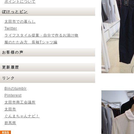
ポイントについて
ぽけっとビン
太田市での暮らし
Twitter
ライフスタイル提案 - 自分で作るお漬け物
服のたたみ方 長袖Tシャツ編
お客様の声
更新履歴
リンク
Binのtumblr
Pinterest
太田市商工会議所
太田市
ぐんまちゃんナビ！
群馬県