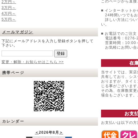
このページから直接
2万円～
3万円～
■ インターネットか
4万円～
24時間いつでもお
5万円～
詳しい方法につい
い。
メールマガジン
■ お電話でのご注文 
電話番号：0276-22
下記にメールアドレスを入力し登録ボタンを押して
営業時間：10:00～
下さい。
お気軽にお問い合
変更・解除・お知らせはこちら >>
在
当サイトでは、実店
携帯ページ
共有しており、シス
おりますが、タイミ
じる事がございます
その為、在庫数変更
場合もございます
お支
カレンダー
お支払いは以下の方
＜
2026年8月
＞