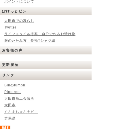
ポイントについて
ぽけっとビン
太田市での暮らし
Twitter
ライフスタイル提案 - 自分で作るお漬け物
服のたたみ方 長袖Tシャツ編
お客様の声
更新履歴
リンク
Binのtumblr
Pinterest
太田市商工会議所
太田市
ぐんまちゃんナビ！
群馬県