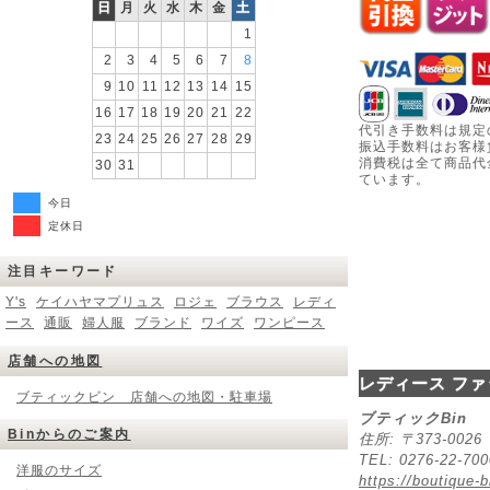
日
月
火
水
木
金
土
1
2
3
4
5
6
7
8
9
10
11
12
13
14
15
16
17
18
19
20
21
22
代引き手数料は規定
23
24
25
26
27
28
29
振込手数料はお客様
消費税は全て商品代
30
31
ています。
今日
定休日
注目キーワード
Y's
ケイハヤマプリュス
ロジェ
ブラウス
レディ
ース
通販
婦人服
ブランド
ワイズ
ワンピース
店舗への地図
レディース ファ
ブティックビン 店舗への地図・駐車場
ブティックBin
Binからのご案内
住所: 〒373-00
TEL: 0276-22-70
洋服のサイズ
https://boutique-b