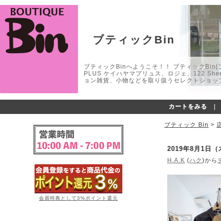
ブティックBin
ブティックBinへようこそ！！ ブティックBin(ブティ
PLUS ケイハヤマプリュス、ロジェ、122 
ョン雑貨、小物などを取り扱うセレクトショップ
カートをみる
｜
ブティック Bin
>
2019年8月1日
H.A.K
(
ハク
)から
会員特典として3%ポイント還元