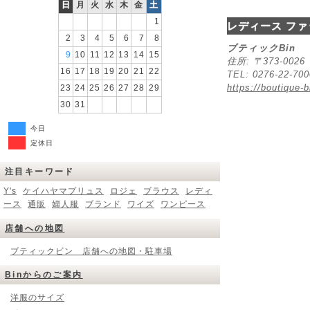
日
月
火
水
木
金
土
1
レディース ファ
2
3
4
5
6
7
8
ブティックBin
9
10
11
12
13
14
15
住所: 〒373-00
16
17
18
19
20
21
22
TEL: 0276-22-70
https://boutique-b
23
24
25
26
27
28
29
30
31
今日
定休日
注目キーワード
Y's
ケイハヤマプリュス
ロジェ
ブラウス
レディ
ース
通販
婦人服
ブランド
ワイズ
ワンピース
店舗への地図
ブティックビン 店舗への地図・駐車場
Binからのご案内
洋服のサイズ