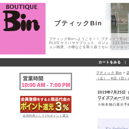
ブティックBin
ブティックBinへようこそ！！ ブティックBin(ブティ
PLUS ケイハヤマプリュス、ロジェ、122 
ョン雑貨、小物などを取り扱うセレクトショップ
カートをみる
｜
ブティック Bin
>
（土）、4日（日）
2019年7月2
ワイズフォーリ
ブティックビン、
９秋冬物の展示予
会員特典として3%ポイント還元