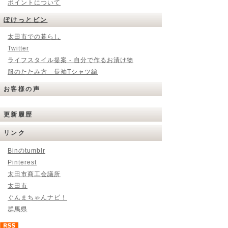
ポイントについて
ぽけっとビン
太田市での暮らし
Twitter
ライフスタイル提案 - 自分で作るお漬け物
服のたたみ方 長袖Tシャツ編
お客様の声
更新履歴
リンク
Binのtumblr
Pinterest
太田市商工会議所
太田市
ぐんまちゃんナビ！
群馬県