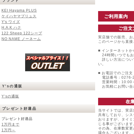
ブランド
KEI Hayama PLUS
ご利用案内
ケイハヤマプリュス
Y's ワイズ
H.A.K ハク
ご注文
122 Sheep 122シープ
実店舗での販売、お
NO NAME ノーネーム
このページから直接
■ インターネットか
24時間いつでもお
詳しい方法につい
い。
■ お電話でのご注文 
電話番号：0276-22
営業時間：10:00～
Y’sの通販
お気軽にお問い合
Y’sの通販
在
プレゼント好適品
当サイトでは、実店
共有しており、シス
プレゼント好適品
おりますが、タイミ
じる事がございます
1万円まで
その為、在庫数変更
1万円～
場合もございます