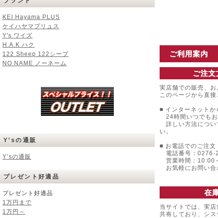
ブランド
KEI Hayama PLUS
ケイハヤマプリュス
Y's ワイズ
H.A.K ハク
ご利用案内
122 Sheep 122シープ
NO NAME ノーネーム
ご注文
実店舗での販売、お
このページから直接
■ インターネットか
24時間いつでもお
詳しい方法につい
い。
Y’sの通販
■ お電話でのご注文 
電話番号：0276-22
Y’sの通販
営業時間：10:00～
お気軽にお問い合
プレゼント好適品
在
プレゼント好適品
1万円まで
当サイトでは、実店
1万円～
共有しており、シス