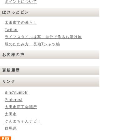
ポイントについて
ぽけっとビン
太田市での暮らし
Twitter
ライフスタイル提案 - 自分で作るお漬け物
服のたたみ方 長袖Tシャツ編
お客様の声
更新履歴
リンク
Binのtumblr
Pinterest
太田市商工会議所
太田市
ぐんまちゃんナビ！
群馬県