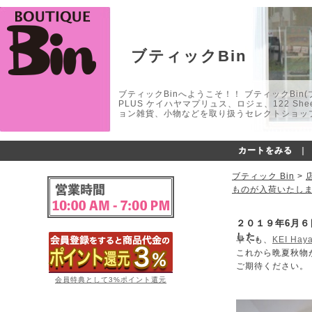
ブティックBin
ブティックBinへようこそ！！ ブティックBin(ブティ
PLUS ケイハヤマプリュス、ロジェ、122 
ョン雑貨、小物などを取り扱うセレクトショップ
カートをみる
｜
ブティック Bin
>
ものが入荷いたし
２０１９年6月６日
した。
早くも、
KEI Hay
これから晩夏秋物
ご期待ください。
会員特典として3%ポイント還元