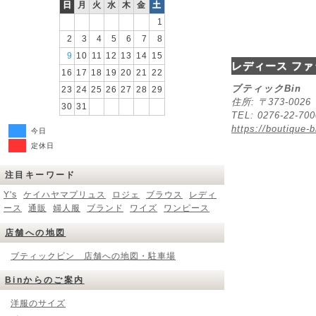
日
月
火
水
木
金
土
1
2
3
4
5
6
7
8
9
10
11
12
13
14
15
レディース ファ
16
17
18
19
20
21
22
ブティックBin
23
24
25
26
27
28
29
住所: 〒373-00
30
31
TEL: 0276-22-70
https://boutique-b
今日
定休日
注目キーワード
Y's
ケイハヤマプリュス
ロジェ
ブラウス
レディ
ース
通販
婦人服
ブランド
ワイズ
ワンピース
店舗への地図
ブティックビン 店舗への地図・駐車場
Binからのご案内
洋服のサイズ