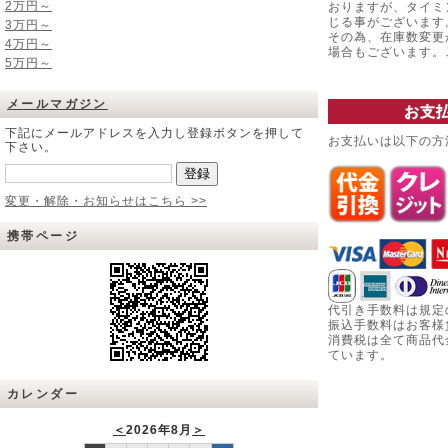
2万円～
おりますが、タイミ
じる事がございます
3万円～
その為、在庫数変更
4万円～
場合もございます
5万円～
メールマガジン
お支
下記にメールアドレスを入力し登録ボタンを押して
お支払いは以下の方
下さい。
変更・解除・お知らせはこちら >>
携帯ページ
代引き手数料は規定
振込手数料はお客様
消費税は全て商品代
ています。
カレンダー
＜
2026年8月
＞