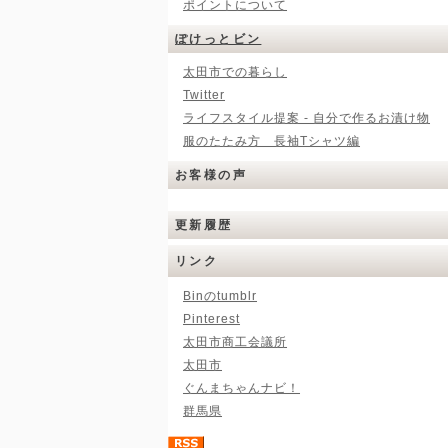
ポイントについて
ぽけっとビン
太田市での暮らし
Twitter
ライフスタイル提案 - 自分で作るお漬け物
服のたたみ方 長袖Tシャツ編
お客様の声
更新履歴
リンク
Binのtumblr
Pinterest
太田市商工会議所
太田市
ぐんまちゃんナビ！
群馬県