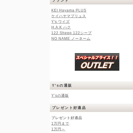
ブランド
KEI Hayama PLUS
ケイハヤマプリュス
Y's ワイズ
H.A.K ハク
122 Sheep 122シープ
NO NAME ノーネーム
Y’sの通販
Y’sの通販
プレゼント好適品
プレゼント好適品
1万円まで
1万円～