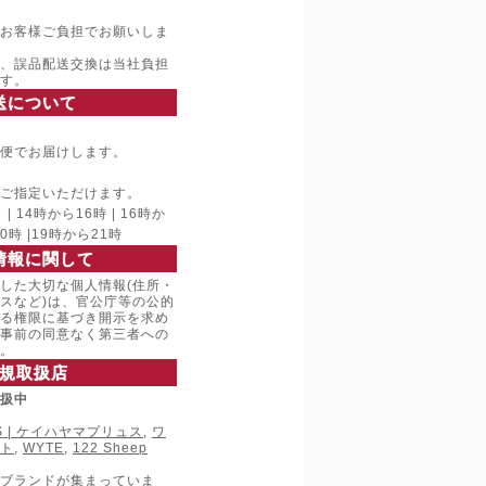
お客様ご負担でお願いしま
、誤品配送交換は当社負担
す。
送について
便でお届けします。
ご指定いただけます。
 14時から16時 | 16時か
20時 |19時から21時
情報に関して
した大切な個人情報(住所・
スなど)は、官公庁等の公的
る権限に基づき開示を求め
事前の同意なく第三者への
。
規取扱店
取扱中
LUS | ケイハヤマプリュス
,
ワ
ト
,
WYTE
,
122 Sheep
ブランドが集まっていま