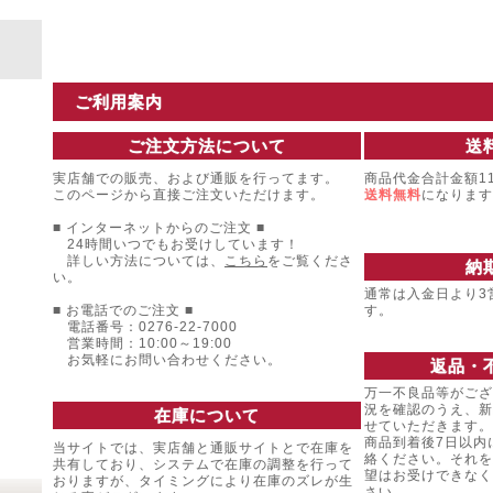
ご利用案内
ご注文方法について
送
実店舗での販売、および通販を行ってます。
商品代金合計金額11
このページから直接ご注文いただけます。
送料無料
になります
■ インターネットからのご注文 ■
24時間いつでもお受けしています！
詳しい方法については、
こちら
をご覧くださ
納
い。
通常は入金日より3
■ お電話でのご注文 ■
す。
電話番号：0276-22-7000
営業時間：10:00～19:00
お気軽にお問い合わせください。
返品・
万一不良品等がござ
況を確認のうえ、新
在庫について
せていただきます。
商品到着後7日以内
当サイトでは、実店舗と通販サイトとで在庫を
絡ください。それを
共有しており、システムで在庫の調整を行って
望はお受けできなく
おりますが、タイミングにより在庫のズレが生
さい。