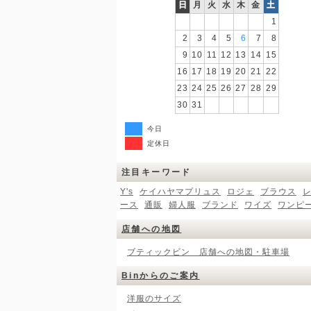
日
月
火
水
木
金
土
1
2
3
4
5
6
7
8
9
10
11
12
13
14
15
16
17
18
19
20
21
22
23
24
25
26
27
28
29
30
31
今日
定休日
注目キーワード
Y's
ケイハヤマプリュス
ロジェ
ブラウス
ース
通販
婦人服
ブランド
ワイズ
ワンピ
店舗への地図
ブティックビン 店舗への地図・駐車場
Binからのご案内
洋服のサイズ