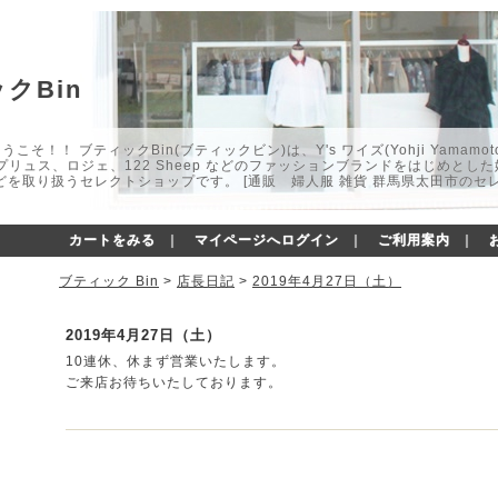
クBin
こそ！！ ブティックBin(ブティックビン)は、Y's ワイズ(Yohji Yamamot
マプリュス、ロジェ、122 Sheep などのファッションブランドをはじめと
どを取り扱うセレクトショップです。 [通販 婦人服 雑貨 群馬県太田市のセ
カートをみる
｜
マイページへログイン
｜
ご利用案内
｜
ブティック Bin
>
店長日記
>
2019年4月27日（土）
2019年4月27日（土）
10連休、休まず営業いたします。
ご来店お待ちいたしております。