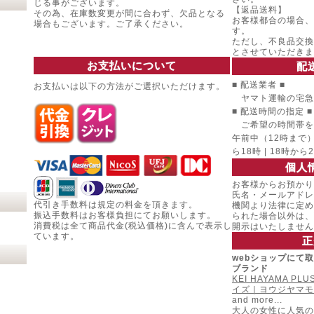
じる事がございます。
【返品送料】
その為、在庫数変更が間に合わず、欠品となる
お客様都合の場合、
場合もございます。ご了承ください。
す。
ただし、不良品交換
とさせていただきま
お支払いについて
配
■ 配送業者 ■
お支払いは以下の方法がご選択いただけます。
ヤマト運輸の宅急
■ 配送時間の指定 ■
ご希望の時間帯を
午前中（12時まで） |
ら18時 | 18時から
個人
お客様からお預かり
氏名・メールアドレ
代引き手数料は規定の料金を頂きます。
機関より法律に定め
振込手数料はお客様負担にてお願いします。
られた場合以外は、
消費税は全て商品代金(税込価格)に含んで表示し
開示はいたしません
ています。
正
webショップにて
ブランド
KEI HAYAMA P
イズ｜ヨウジヤマモ
and more...
大人の女性に人気の