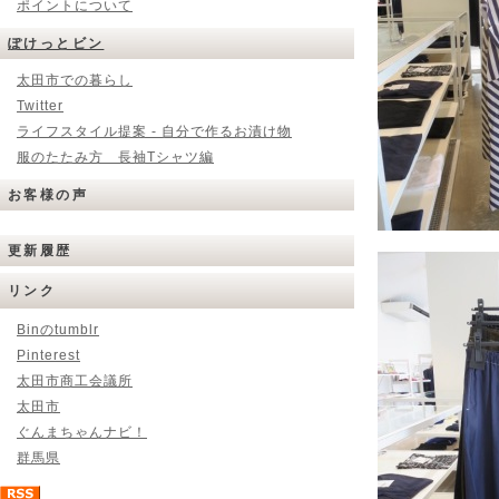
ポイントについて
ぽけっとビン
太田市での暮らし
Twitter
ライフスタイル提案 - 自分で作るお漬け物
服のたたみ方 長袖Tシャツ編
お客様の声
更新履歴
リンク
Binのtumblr
Pinterest
太田市商工会議所
太田市
ぐんまちゃんナビ！
群馬県