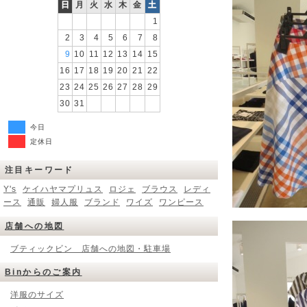
日
月
火
水
木
金
土
1
2
3
4
5
6
7
8
9
10
11
12
13
14
15
16
17
18
19
20
21
22
23
24
25
26
27
28
29
30
31
今日
定休日
注目キーワード
Y's
ケイハヤマプリュス
ロジェ
ブラウス
レディ
ース
通販
婦人服
ブランド
ワイズ
ワンピース
店舗への地図
ブティックビン 店舗への地図・駐車場
Binからのご案内
洋服のサイズ