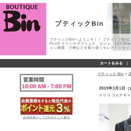
ブティックBin
ブティックBinへようこそ！！ ブティックBin(ブティ
PLUS ケイハヤマプリュス、ロジェ、122 
ョン雑貨、小物などを取り扱うセレクトショップ
カートをみる
｜
ブティック Bin
>
2019年3月1日
トリコ コムデギャルソ
会員特典として3%ポイント還元