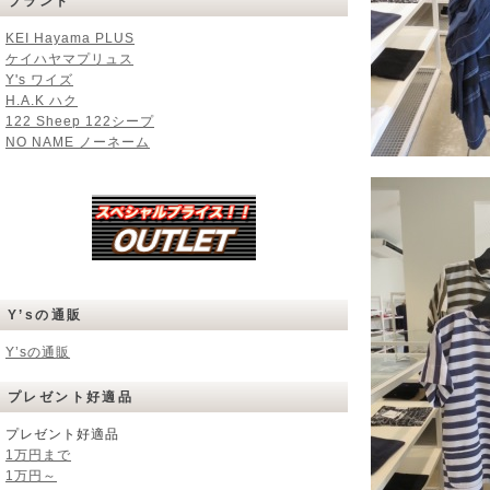
ブランド
KEI Hayama PLUS
ケイハヤマプリュス
Y's ワイズ
H.A.K ハク
122 Sheep 122シープ
NO NAME ノーネーム
Y’sの通販
Y’sの通販
プレゼント好適品
プレゼント好適品
1万円まで
1万円～