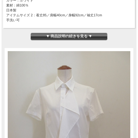
カラー：ホワイト
素材：綿100％
日本製
アイテムサイズ 2：着丈85／肩幅40cm／身幅92cm／袖丈17cm
手洗い可
▼ 商品説明の続きを見る ▼