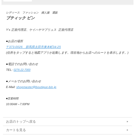
レディース ファッション 婦人服 通販
ブティック ビン
Y's 正規代理店、ケイハヤマプリュス 正規代理店
■お店の場所
〒373-0026 群馬県太田市東本町34-25
(住所をタップすると地図アプリが起動します。
現在地からお店へのルートを表示します。
)
■電話でのお問い合わせ
TEL:
0276-22-7000
■メールでのお問い合わせ
E-Mail:
shopmaster@boutique-bin.jp
■営業時間
10:00AM
～
7:00PM
お店のトップへ戻る
カートを見る