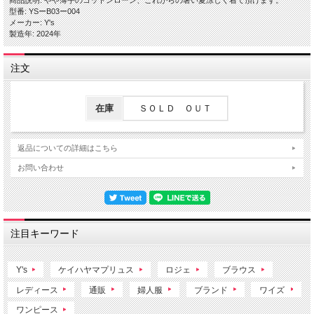
商品説明: やや薄手のコットンローン、これからの暑い夏涼しく着て頂けます。
型番: YSーB03ー004
メーカー: Y's
製造年: 2024年
注文
在庫
ＳＯＬＤ ＯＵＴ
返品についての詳細はこちら
お問い合わせ
注目キーワード
Y's
ケイハヤマプリュス
ロジェ
ブラウス
レディース
通販
婦人服
ブランド
ワイズ
ワンピース