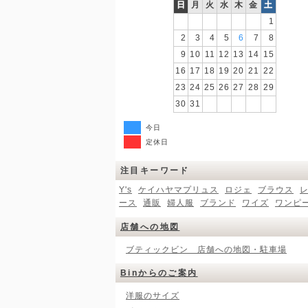
日
月
火
水
木
金
土
1
2
3
4
5
6
7
8
9
10
11
12
13
14
15
16
17
18
19
20
21
22
23
24
25
26
27
28
29
30
31
今日
定休日
注目キーワード
Y's
ケイハヤマプリュス
ロジェ
ブラウス
ース
通販
婦人服
ブランド
ワイズ
ワンピ
店舗への地図
ブティックビン 店舗への地図・駐車場
Binからのご案内
洋服のサイズ