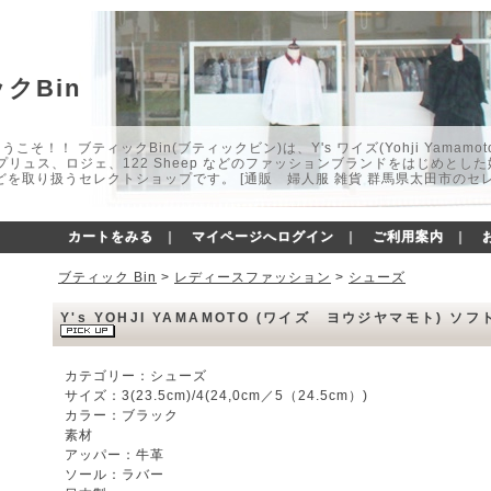
クBin
こそ！！ ブティックBin(ブティックビン)は、Y's ワイズ(Yohji Yamamot
マプリュス、ロジェ、122 Sheep などのファッションブランドをはじめと
どを取り扱うセレクトショップです。 [通販 婦人服 雑貨 群馬県太田市のセ
カートをみる
｜
マイページへログイン
｜
ご利用案内
｜
ブティック Bin
>
レディースファッション
>
シューズ
Y's YOHJI YAMAMOTO (ワイズ ヨウジヤマモト)
カテゴリー：シューズ
サイズ：3(23.5cm)/4(24,0cm／5（24.5cm）)
カラー：ブラック
素材
アッパー：牛革
ソール：ラバー