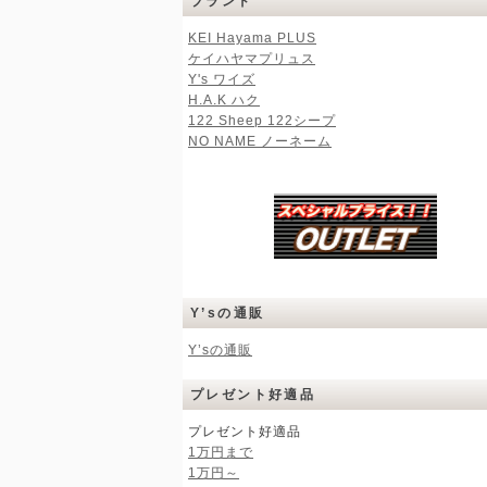
ブランド
KEI Hayama PLUS
ケイハヤマプリュス
Y's ワイズ
H.A.K ハク
122 Sheep 122シープ
NO NAME ノーネーム
Y’sの通販
Y’sの通販
プレゼント好適品
プレゼント好適品
1万円まで
1万円～