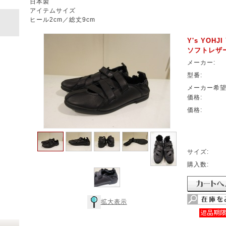
日本製
アイテムサイズ
ヒール2cm／総丈9cm
Y's YOH
ソフトレザ
メーカー:
型番:
メーカー希
価格:
価格:
サイズ:
購入数:
拡大表示