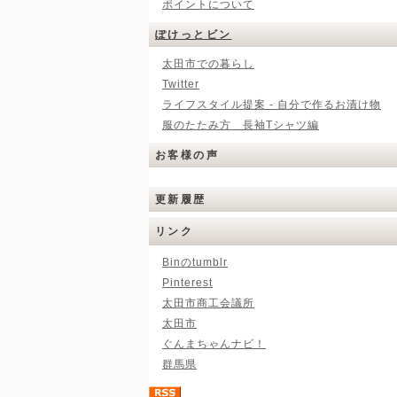
ポイントについて
ぽけっとビン
太田市での暮らし
Twitter
ライフスタイル提案 - 自分で作るお漬け物
服のたたみ方 長袖Tシャツ編
お客様の声
更新履歴
リンク
Binのtumblr
Pinterest
太田市商工会議所
太田市
ぐんまちゃんナビ！
群馬県