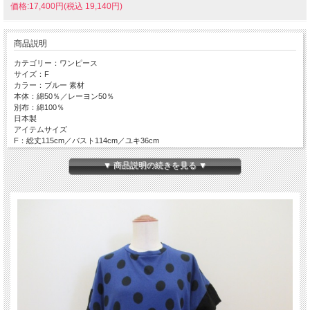
価格:17,400円(税込 19,140円)
商品説明
カテゴリー：ワンピース
サイズ：F
カラー：ブルー 素材
本体：綿50％／レーヨン50％
別布：綿100％
日本製
アイテムサイズ
F：総丈115cm／バスト114cm／ユキ36cm
手洗い可
▼ 商品説明の続きを見る ▼