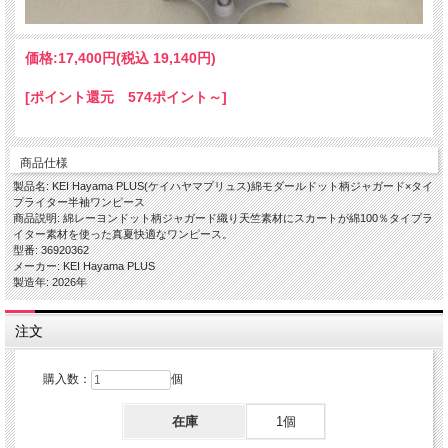
価格:
17,400円
(税込 19,140円)
[ポイント還元 574ポイント～]
商品仕様
製品名: KEI Hayama PLUS(ケイハヤマプリュス)綿モダールドット柄ジャガード×タイ
プライター半袖ワンピース
商品説明: 綿レーヨンドット柄ジャガード織り天竺素材にスカートが綿100％タイプラ
イター素材を使った真夏快適なワンピース。
型番: 36920362
メーカー: KEI Hayama PLUS
製造年: 2026年
注文
購入数：
個
在庫
1個