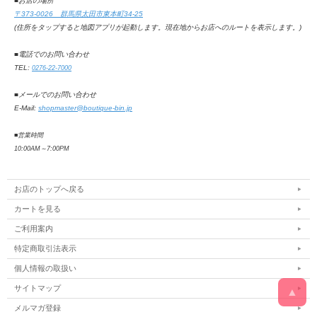
■お店の場所
〒373-0026 群馬県太田市東本町34-25
(住所をタップすると地図アプリが起動します。
現在地からお店へのルートを表示します。
)
■電話でのお問い合わせ
TEL:
0276-22-7000
■メールでのお問い合わせ
E-Mail:
shopmaster@boutique-bin.jp
■営業時間
10:00AM
～
7:00PM
お店のトップへ戻る
カートを見る
ご利用案内
特定商取引法表示
個人情報の取扱い
サイトマップ
▲
メルマガ登録