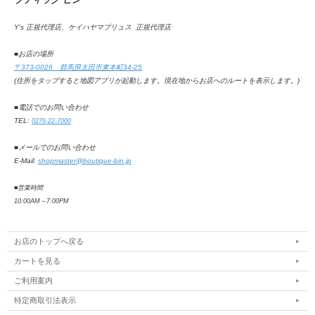
Y's 正規代理店、ケイハヤマプリュス 正規代理店
■お店の場所
〒373-0026 群馬県太田市東本町34-25
(住所をタップすると地図アプリが起動します。
現在地からお店へのルートを表示します。
)
■電話でのお問い合わせ
TEL:
0276-22-7000
■メールでのお問い合わせ
E-Mail:
shopmaster@boutique-bin.jp
■営業時間
10:00AM
～
7:00PM
お店のトップへ戻る
カートを見る
ご利用案内
特定商取引法表示