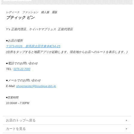
レディース ファッション 婦人服 通販
ブティック ビン
Y's 正規代理店、ケイハヤマプリュス 正規代理店
■お店の場所
〒373-0026 群馬県太田市東本町34-25
(住所をタップすると地図アプリが起動します。
現在地からお店へのルートを表示します。
)
■電話でのお問い合わせ
TEL:
0276-22-7000
■メールでのお問い合わせ
E-Mail:
shopmaster@boutique-bin.jp
■営業時間
10:00AM
～
7:00PM
お店のトップへ戻る
カートを見る