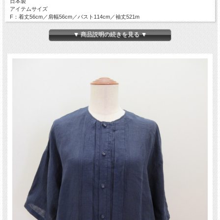
日本製
アイテムサイズ
F：着丈56cm／肩幅56cm／バスト114cm／袖丈521m
手洗い可
▼ 商品説明の続きを見る ▼