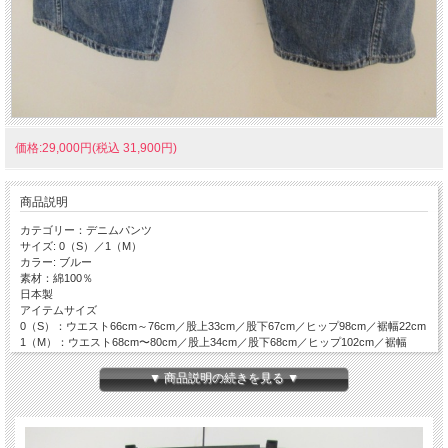
価格:29,000円(税込 31,900円)
商品説明
カテゴリー：デニムパンツ
サイズ: 0（S）／1（M）
カラー: ブルー
素材：綿100％
日本製
アイテムサイズ
0（S）：ウエスト66cm～76cm／股上33cm／股下67cm／ヒップ98cm／裾幅22cm
1（M）：ウエスト68cm〜80cm／股上34cm／股下68cm／ヒップ102cm／裾幅
23cm
手洗い可
▼ 商品説明の続きを見る ▼