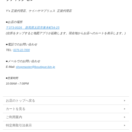
Y's 正規代理店、ケイハヤマプリュス 正規代理店
■お店の場所
〒373-0026 群馬県太田市東本町34-25
(住所をタップすると地図アプリが起動します。
現在地からお店へのルートを表示します。
)
■電話でのお問い合わせ
TEL:
0276-22-7000
■メールでのお問い合わせ
E-Mail:
shopmaster@boutique-bin.jp
■営業時間
10:00AM
～
7:00PM
お店のトップへ戻る
カートを見る
ご利用案内
特定商取引法表示