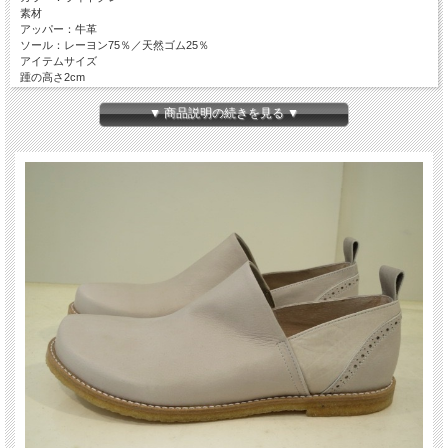
素材
アッパー：牛革
ソール：レーヨン75％／天然ゴム25％
アイテムサイズ
踵の高さ2cm
日本製
▼ 商品説明の続きを見る ▼