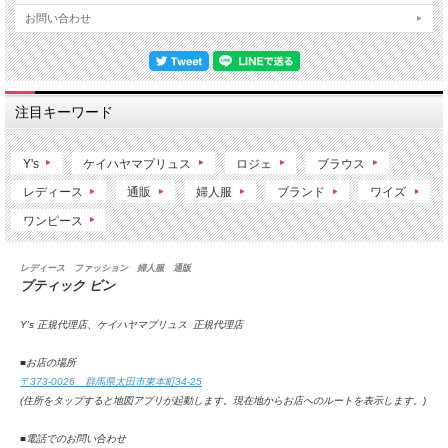
お問い合わせ
注目キーワード
Y's
ケイハヤマプリュス
ロジェ
ブラウス
レディース
通販
婦人服
ブランド
ワイズ
ワンピース
レディース ファッション 婦人服 通販
ブティック ビン
Y's 正規代理店、ケイハヤマプリュス 正規代理店
■お店の場所
〒373-0026 群馬県太田市東本町34-25
(住所をタップすると地図アプリが起動します。
現在地からお店へのルートを表示します。
)
■電話でのお問い合わせ